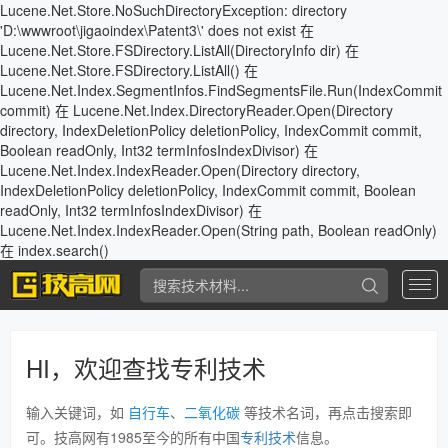
Lucene.Net.Store.NoSuchDirectoryException: directory
'D:\wwwroot\jigaoindex\Patent3\' does not exist 在
Lucene.Net.Store.FSDirectory.ListAll(DirectoryInfo dir) 在
Lucene.Net.Store.FSDirectory.ListAll() 在
Lucene.Net.Index.SegmentInfos.FindSegmentsFile.Run(IndexCommit
commit) 在 Lucene.Net.Index.DirectoryReader.Open(Directory
directory, IndexDeletionPolicy deletionPolicy, IndexCommit commit,
Boolean readOnly, Int32 termInfosIndexDivisor) 在
Lucene.Net.Index.IndexReader.Open(Directory directory,
IndexDeletionPolicy deletionPolicy, IndexCommit commit, Boolean
readOnly, Int32 termInfosIndexDivisor) 在
Lucene.Net.Index.IndexReader.Open(String path, Boolean readOnly)
在 index.search()
专
利
查
询
HI，欢迎查找专利技术
输入关键词，如
自行车
、
二氧化碳
等技术名词，再点击搜索即
可。技高网有1985至今的所有中国
专利技术
信息。