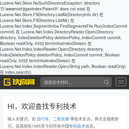
Lucene.Net.Store.NoSuchDirectoryException: directory
'D:\wwwroot\jigaoindex\Patent3\' does not exist 在
Lucene.Net.Store.FSDirectory.ListAll(DirectoryInfo dir) 在
Lucene.Net.Store.FSDirectory.ListAll() 在
Lucene.Net.Index.SegmentInfos.FindSegmentsFile.Run(IndexCommit
commit) 在 Lucene.Net.Index.DirectoryReader.Open(Directory
directory, IndexDeletionPolicy deletionPolicy, IndexCommit commit,
Boolean readOnly, Int32 termInfosIndexDivisor) 在
Lucene.Net.Index.IndexReader.Open(Directory directory,
IndexDeletionPolicy deletionPolicy, IndexCommit commit, Boolean
readOnly, Int32 termInfosIndexDivisor) 在
Lucene.Net.Index.IndexReader.Open(String path, Boolean readOnly)
在 index.search()
专
利
查
询
HI，欢迎查找专利技术
输入关键词，如
自行车
、
二氧化碳
等技术名词，再点击搜索即
可。技高网有1985至今的所有中国
专利技术
信息。