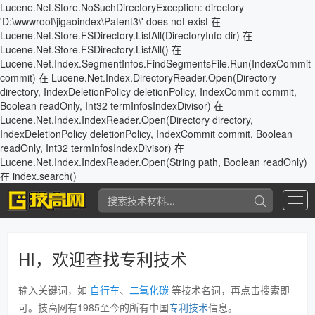
Lucene.Net.Store.NoSuchDirectoryException: directory
'D:\wwwroot\jigaoindex\Patent3\' does not exist 在
Lucene.Net.Store.FSDirectory.ListAll(DirectoryInfo dir) 在
Lucene.Net.Store.FSDirectory.ListAll() 在
Lucene.Net.Index.SegmentInfos.FindSegmentsFile.Run(IndexCommit
commit) 在 Lucene.Net.Index.DirectoryReader.Open(Directory
directory, IndexDeletionPolicy deletionPolicy, IndexCommit commit,
Boolean readOnly, Int32 termInfosIndexDivisor) 在
Lucene.Net.Index.IndexReader.Open(Directory directory,
IndexDeletionPolicy deletionPolicy, IndexCommit commit, Boolean
readOnly, Int32 termInfosIndexDivisor) 在
Lucene.Net.Index.IndexReader.Open(String path, Boolean readOnly)
在 index.search()
专
利
查
询
HI，欢迎查找专利技术
输入关键词，如
自行车
、
二氧化碳
等技术名词，再点击搜索即
可。技高网有1985至今的所有中国
专利技术
信息。