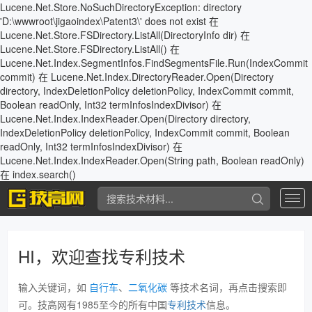
Lucene.Net.Store.NoSuchDirectoryException: directory
'D:\wwwroot\jigaoindex\Patent3\' does not exist 在
Lucene.Net.Store.FSDirectory.ListAll(DirectoryInfo dir) 在
Lucene.Net.Store.FSDirectory.ListAll() 在
Lucene.Net.Index.SegmentInfos.FindSegmentsFile.Run(IndexCommit
commit) 在 Lucene.Net.Index.DirectoryReader.Open(Directory
directory, IndexDeletionPolicy deletionPolicy, IndexCommit commit,
Boolean readOnly, Int32 termInfosIndexDivisor) 在
Lucene.Net.Index.IndexReader.Open(Directory directory,
IndexDeletionPolicy deletionPolicy, IndexCommit commit, Boolean
readOnly, Int32 termInfosIndexDivisor) 在
Lucene.Net.Index.IndexReader.Open(String path, Boolean readOnly)
在 index.search()
专
利
查
询
HI，欢迎查找专利技术
输入关键词，如
自行车
、
二氧化碳
等技术名词，再点击搜索即
可。技高网有1985至今的所有中国
专利技术
信息。